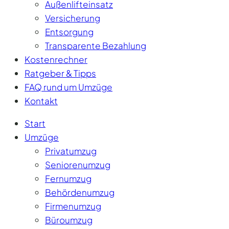
Außenlifteinsatz
Versicherung
Entsorgung
Transparente Bezahlung
Kostenrechner
Ratgeber & Tipps
FAQ rund um Umzüge
Kontakt
Start
Umzüge
Privatumzug
Seniorenumzug
Fernumzug
Behördenumzug
Firmenumzug
Büroumzug