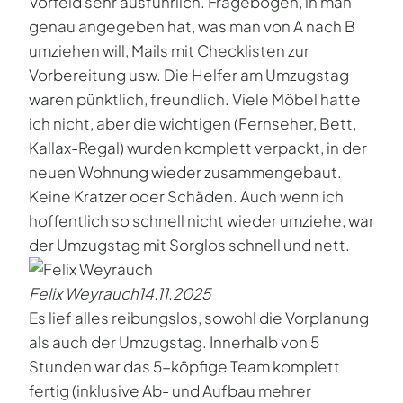
Vorfeld sehr ausführlich. Fragebogen, in man
genau angegeben hat, was man von A nach B
umziehen will, Mails mit Checklisten zur
Vorbereitung usw. Die Helfer am Umzugstag
waren pünktlich, freundlich. Viele Möbel hatte
ich nicht, aber die wichtigen (Fernseher, Bett,
Kallax-Regal) wurden komplett verpackt, in der
neuen Wohnung wieder zusammengebaut.
Keine Kratzer oder Schäden. Auch wenn ich
hoffentlich so schnell nicht wieder umziehe, war
der Umzugstag mit Sorglos schnell und nett.
Felix Weyrauch
14.11.2025
Es lief alles reibungslos, sowohl die Vorplanung
als auch der Umzugstag. Innerhalb von 5
Stunden war das 5-köpfige Team komplett
fertig (inklusive Ab- und Aufbau mehrer