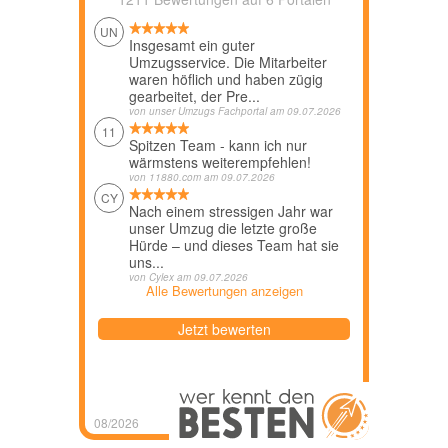
UN
Insgesamt ein guter
Umzugsservice. Die Mitarbeiter
waren höflich und haben zügig
gearbeitet, der Pre...
von
unser Umzugs Fachportal
am
09.07.2026
11
Spitzen Team - kann ich nur
wärmstens weiterempfehlen!
von
11880.com
am
09.07.2026
CY
Nach einem stressigen Jahr war
unser Umzug die letzte große
Hürde – und dieses Team hat sie
uns...
von
Cylex
am
09.07.2026
Alle Bewertungen anzeigen
Jetzt bewerten
08/2026