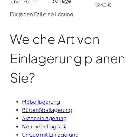
30 Tage
über 70 m
1245 €
Für jeden Fall eine Lösung
Welche Art von
Einlagerung planen
Sie?
Möbellagerung
Büromöbellagerung
Akteneinlagerung
Neumöbellogistik
Umzug mit Einlagerung