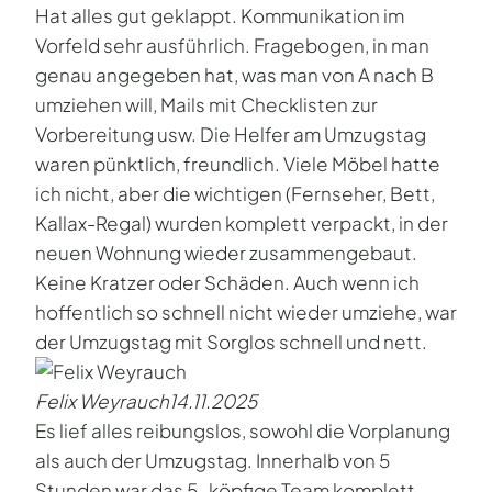
Hat alles gut geklappt. Kommunikation im
Vorfeld sehr ausführlich. Fragebogen, in man
genau angegeben hat, was man von A nach B
umziehen will, Mails mit Checklisten zur
Vorbereitung usw. Die Helfer am Umzugstag
waren pünktlich, freundlich. Viele Möbel hatte
ich nicht, aber die wichtigen (Fernseher, Bett,
Kallax-Regal) wurden komplett verpackt, in der
neuen Wohnung wieder zusammengebaut.
Keine Kratzer oder Schäden. Auch wenn ich
hoffentlich so schnell nicht wieder umziehe, war
der Umzugstag mit Sorglos schnell und nett.
Felix Weyrauch
14.11.2025
Es lief alles reibungslos, sowohl die Vorplanung
als auch der Umzugstag. Innerhalb von 5
Stunden war das 5-köpfige Team komplett