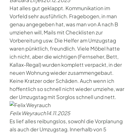
Barbara Litjes
20.12.2025
Hat alles gut geklappt. Kommunikation im
Vorfeld sehr ausführlich. Fragebogen, in man
genau angegeben hat, was man von A nach B
umziehen will, Mails mit Checklisten zur
Vorbereitung usw. Die Helfer am Umzugstag
waren pünktlich, freundlich. Viele Möbel hatte
ich nicht, aber die wichtigen (Fernseher, Bett,
Kallax-Regal) wurden komplett verpackt, in der
neuen Wohnung wieder zusammengebaut.
Keine Kratzer oder Schäden. Auch wenn ich
hoffentlich so schnell nicht wieder umziehe, war
der Umzugstag mit Sorglos schnell und nett.
Felix Weyrauch
14.11.2025
Es lief alles reibungslos, sowohl die Vorplanung
als auch der Umzugstag. Innerhalb von 5