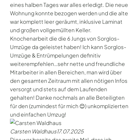
eines halben Tages war alles erledigt. Die neue
Wohnung konnte bezogen werden und die alte
war komplett leer geräumt, inklusive Laminat
und großen vollgemüllten Keller.
Knochenarbeit die die 6 Jungs von Sorglos-
Umzüge da geleistet haben! Ich kann Sorglos-
Umzüge & Entrümpelungen definitiv
weiterempfehlen…sehr nette und freundliche
Mitarbeiter in allen Bereichen, man wird über
den gesamten Zeitraum mit allen nötigen Infos
versorgt und stets auf dem Laufenden
gehalten! Danke nochmals an alle Beteiligten
für den (zumindest für mich 😊) unkomplizierten
und einfachen Umzug!
Carsten Waldhaus
17.07.2025
Dies war bereits das zweite Mal, dass ich