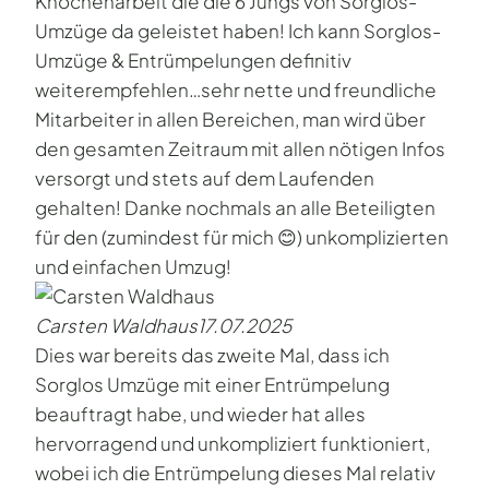
Knochenarbeit die die 6 Jungs von Sorglos-
Umzüge da geleistet haben! Ich kann Sorglos-
Umzüge & Entrümpelungen definitiv
weiterempfehlen…sehr nette und freundliche
Mitarbeiter in allen Bereichen, man wird über
den gesamten Zeitraum mit allen nötigen Infos
versorgt und stets auf dem Laufenden
gehalten! Danke nochmals an alle Beteiligten
für den (zumindest für mich 😊) unkomplizierten
und einfachen Umzug!
Carsten Waldhaus
17.07.2025
Dies war bereits das zweite Mal, dass ich
Sorglos Umzüge mit einer Entrümpelung
beauftragt habe, und wieder hat alles
hervorragend und unkompliziert funktioniert,
wobei ich die Entrümpelung dieses Mal relativ