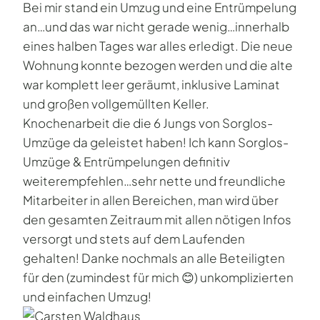
Bei mir stand ein Umzug und eine Entrümpelung
an…und das war nicht gerade wenig…innerhalb
eines halben Tages war alles erledigt. Die neue
Wohnung konnte bezogen werden und die alte
war komplett leer geräumt, inklusive Laminat
und großen vollgemüllten Keller.
Knochenarbeit die die 6 Jungs von Sorglos-
Umzüge da geleistet haben! Ich kann Sorglos-
Umzüge & Entrümpelungen definitiv
weiterempfehlen…sehr nette und freundliche
Mitarbeiter in allen Bereichen, man wird über
den gesamten Zeitraum mit allen nötigen Infos
versorgt und stets auf dem Laufenden
gehalten! Danke nochmals an alle Beteiligten
für den (zumindest für mich 😊) unkomplizierten
und einfachen Umzug!