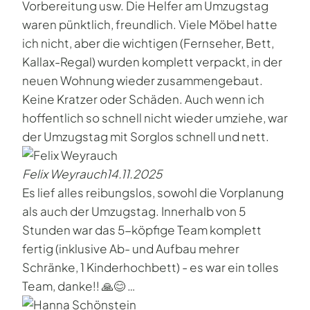
Vorbereitung usw. Die Helfer am Umzugstag
waren pünktlich, freundlich. Viele Möbel hatte
ich nicht, aber die wichtigen (Fernseher, Bett,
Kallax-Regal) wurden komplett verpackt, in der
neuen Wohnung wieder zusammengebaut.
Keine Kratzer oder Schäden. Auch wenn ich
hoffentlich so schnell nicht wieder umziehe, war
der Umzugstag mit Sorglos schnell und nett.
Felix Weyrauch
14.11.2025
Es lief alles reibungslos, sowohl die Vorplanung
als auch der Umzugstag. Innerhalb von 5
Stunden war das 5-köpfige Team komplett
fertig (inklusive Ab- und Aufbau mehrer
Schränke, 1 Kinderhochbett) - es war ein tolles
Team, danke!! 🙏😊 …