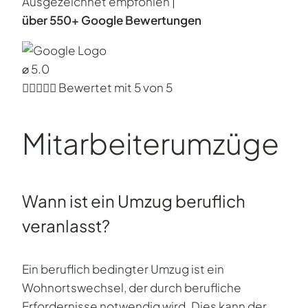
Ausgezeichnet empfohlen |
über 550+ Google Bewertungen
⌀ 5.0





Bewertet mit 5 von 5
Mitarbeiter­umzüge
Wann ist ein Umzug beruflich
veranlasst?
Ein beruflich bedingter Umzug ist ein
Wohnortswechsel, der durch berufliche
Erfordernisse notwendig wird. Dies kann der