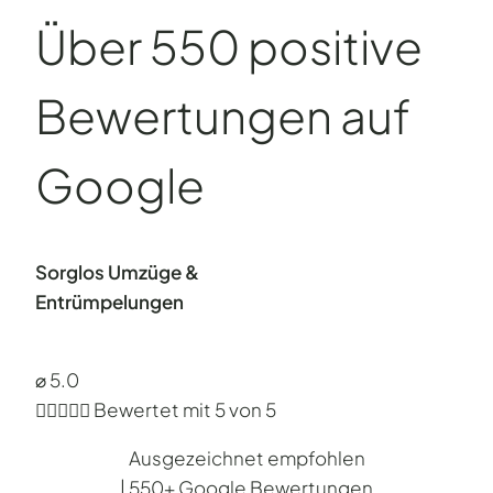
Über 550 positive
Bewertungen auf
Google
Sorglos Umzüge &
Entrümpelungen
⌀ 5.0





Bewertet mit 5 von 5
Ausgezeichnet empfohlen
| 550+ Google Bewertungen