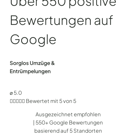
Über 550 positive
Bewertungen auf
Google
Sorglos Umzüge &
Entrümpelungen
⌀ 5.0





Bewertet mit 5 von 5
Ausgezeichnet empfohlen
| 550+ Google Bewertungen
basierend auf 5 Standorten