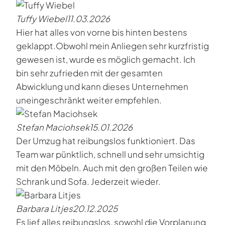
Tuffy Wiebel
11.03.2026
Hier hat alles von vorne bis hinten bestens
geklappt.Obwohl mein Anliegen sehr kurzfristig
gewesen ist, wurde es möglich gemacht. Ich
bin sehr zufrieden mit der gesamten
Abwicklung und kann dieses Unternehmen
uneingeschränkt weiter empfehlen.
Stefan Maciohsek
15.01.2026
Der Umzug hat reibungslos funktioniert. Das
Team war pünktlich, schnell und sehr umsichtig
mit den Möbeln. Auch mit den großen Teilen wie
Schrank und Sofa. Jederzeit wieder.
Barbara Litjes
20.12.2025
Es lief alles reibungslos, sowohl die Vorplanung