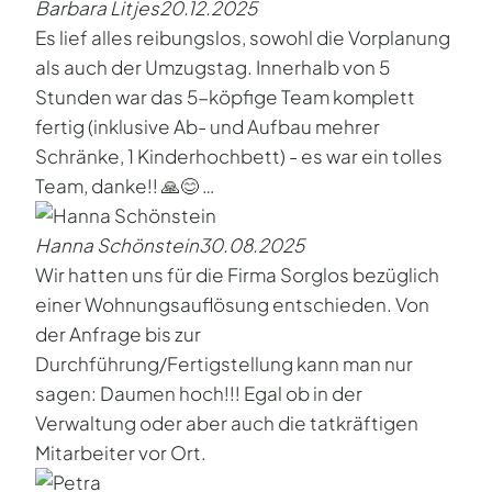
Barbara Litjes
20.12.2025
Es lief alles reibungslos, sowohl die Vorplanung
als auch der Umzugstag. Innerhalb von 5
Stunden war das 5-köpfige Team komplett
fertig (inklusive Ab- und Aufbau mehrer
Schränke, 1 Kinderhochbett) - es war ein tolles
Team, danke!! 🙏😊 …
Hanna Schönstein
30.08.2025
Wir hatten uns für die Firma Sorglos bezüglich
einer Wohnungsauflösung entschieden. Von
der Anfrage bis zur
Durchführung/Fertigstellung kann man nur
sagen: Daumen hoch!!! Egal ob in der
Verwaltung oder aber auch die tatkräftigen
Mitarbeiter vor Ort.