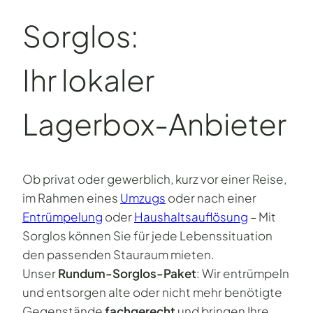
Sorglos:
Ihr lokaler
Lagerbox-Anbieter
Ob privat oder gewerblich, kurz vor einer Reise,
im Rahmen eines
Umzugs
oder nach einer
Entrümpelung
oder
Haushaltsauflösung
– Mit
Sorglos können Sie für jede Lebenssituation
den passenden Stauraum mieten.
Unser
Rundum-Sorglos-Paket
: Wir entrümpeln
und entsorgen alte oder nicht mehr benötigte
Gegenstände
fachgerecht
und bringen Ihre