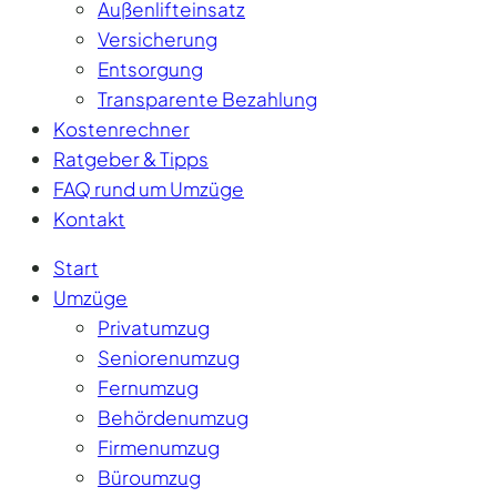
Außenlifteinsatz
Versicherung
Entsorgung
Transparente Bezahlung
Kostenrechner
Ratgeber & Tipps
FAQ rund um Umzüge
Kontakt
Start
Umzüge
Privatumzug
Seniorenumzug
Fernumzug
Behördenumzug
Firmenumzug
Büroumzug